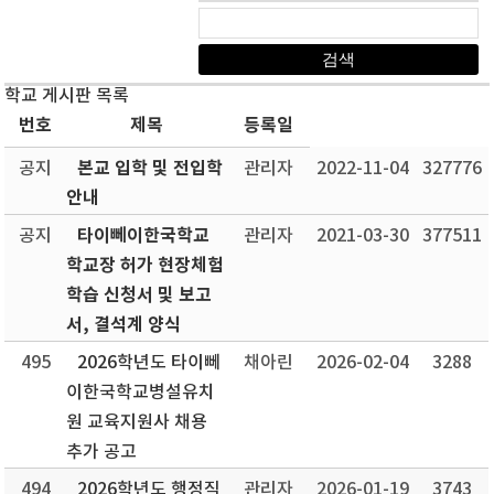
학교 게시판 목록
번호
제목
등록일
본교 입학 및 전입학
공지
관리자
2022-11-04
327776
안내
타이뻬이한국학교
공지
관리자
2021-03-30
377511
학교장 허가 현장체험
학습 신청서 및 보고
서, 결석계 양식
495
2026학년도 타이뻬
채아린
2026-02-04
3288
이한국학교병설유치
원 교육지원사 채용
추가 공고
494
2026학년도 행정직
관리자
2026-01-19
3743