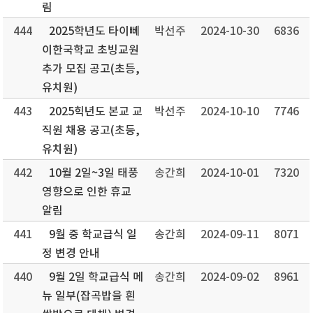
림
444
2025학년도 타이뻬
박선주
2024-10-30
6836
이한국학교 초빙교원
추가 모집 공고(초등,
유치원)
443
2025힉년도 본교 교
박선주
2024-10-10
7746
직원 채용 공고(초등,
유치원)
442
10월 2일~3일 태풍
송간희
2024-10-01
7320
영향으로 인한 휴교
알림
441
9월 중 학교급식 일
송간희
2024-09-11
8071
정 변경 안내
440
9월 2일 학교급식 메
송간희
2024-09-02
8961
뉴 일부(잡곡밥을 흰