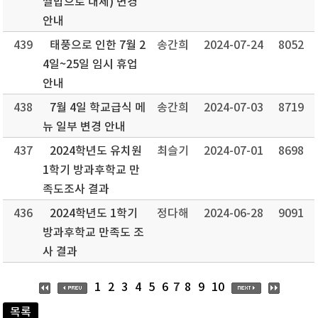
쌀밥으로 대체) 변경
안내
439
태풍으로 인한 7월 2
송간희
2024-07-24
8052
4일~25일 임시 휴업
안내
438
7월 4일 학교급식 메
송간희
2024-07-03
8719
뉴 일부 변경 안내
437
2024학년도 유치원
최슬기
2024-07-01
8698
1학기 방과후학교 만
족도조사 결과
436
2024학년도 1학기
정다해
2024-06-28
9091
방과후학교 만족도 조
사 결과
7
1
2
3
4
5
6
8
9
10
목록