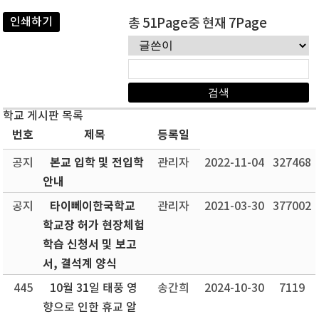
인쇄하기
총 51Page중 현재 7Page
학교 게시판 목록
번호
제목
등록일
본교 입학 및 전입학
공지
관리자
2022-11-04
327468
안내
타이뻬이한국학교
공지
관리자
2021-03-30
377002
학교장 허가 현장체험
학습 신청서 및 보고
서, 결석계 양식
445
10월 31일 태풍 영
송간희
2024-10-30
7119
향으로 인한 휴교 알