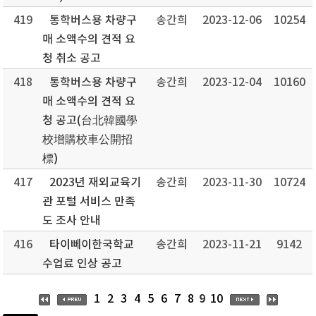
419
통학버스용 차량구
송간희
2023-12-06
10254
매 소액수의 견적 요
청 취소 공고
418
통학버스용 차량구
송간희
2023-12-04
10160
매 소액수의 견적 요
청 공고(台北韓國學
校增購校車公開招
標)
417
2023년 재외교육기
송간희
2023-11-30
10724
관 포털 서비스 만족
도 조사 안내
416
타이뻬이한국학교
송간희
2023-11-21
9142
수업료 인상 공고
9
1
2
3
4
5
6
7
8
10