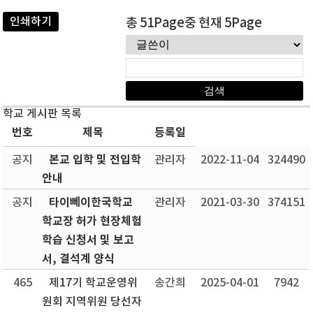
인쇄하기
총 51Page중 현재 5Page
학교 게시판 목록
번호
제목
등록일
본교 입학 및 전입학
공지
관리자
2022-11-04
324490
안내
타이뻬이한국학교
공지
관리자
2021-03-30
374151
학교장 허가 현장체험
학습 신청서 및 보고
서, 결석계 양식
465
제17기 학교운영위
송간희
2025-04-01
7942
원회 지역위원 당선자