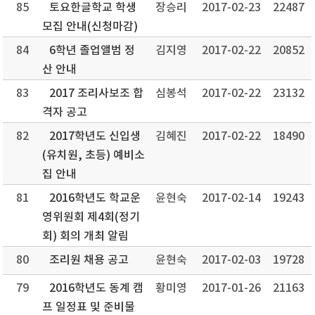
85
토요한글학교 학생
장승리
2017-02-23
22487
모집 안내(신청마감)
84
6학년 졸업앨범 정
김지영
2017-02-22
20852
산 안내
83
2017 조리사보조 합
심봉석
2017-02-22
23132
격자 공고
82
2017학년도 신입생
김혜진
2017-02-22
18490
(유치원, 초등) 예비소
집 안내
81
2016학년도 학교운
윤현숙
2017-02-14
19243
영위원회 제4회(정기
회) 회의 개최 알림
80
조리원 채용 공고
윤현숙
2017-02-03
19728
79
2016학년도 동계 캠
황미영
2017-01-26
21163
프 일정표 및 준비물