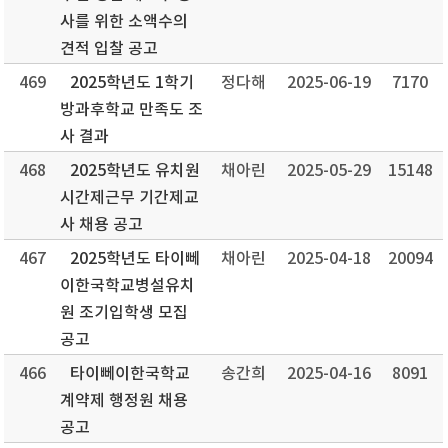
사를 위한 소액수의
견적 입찰 공고
469
2025학년도 1학기
정다해
2025-06-19
7170
방과후학교 만족도 조
사 결과
468
2025학년도 유치원
채아린
2025-05-29
15148
시간제근무 기간제교
사 채용 공고
467
2025학년도 타이뻬
채아린
2025-04-18
20094
이한국학교병설유치
원 조기입학생 모집
공고
466
타이뻬이한국학교
송간희
2025-04-16
8091
계약제 행정원 채용
공고