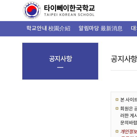
가
기
메
뉴
학교안내 校園介紹
알림마당 最新消息
대
공지사항
공지사
본 사이
회원은 
러한 게
문의바랍
개인정보