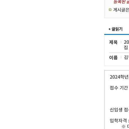
등록된 글
게시글은
제목
2
집
이름
김
2024학
접수 기간
신입생 접수기
입학자격 
※ 대만 