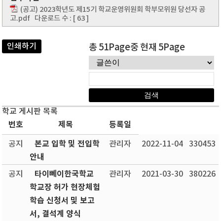
(공고) 2023학년도 제15기 학교운영위원회 학부모위원 당선자 공
고.pdf
다운로드 수 : [ 63 ]
인쇄하기
총 51Page중 현재 5Page
학교 게시판 목록
번호
제목
등록일
본교 입학 및 전입학
공지
관리자
2022-11-04
330453
안내
타이뻬이한국학교
공지
관리자
2021-03-30
380226
학교장 허가 현장체험
학습 신청서 및 보고
서, 결석계 양식