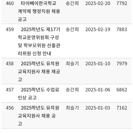
460
타이뻬이한국학교
송간희
2025-02-20
7792
계약제 행정직원 채용
공고
459
2025학년도 제17기
송간희
2025-02-19
7883
학교운영위원회 구성
및 학부모위원 선출관
리위원 신청 안내
458
2025학년도 유치원
최슬기
2025-01-10
7979
교육지원사 채용 재공
고
457
2025학년도 수업료
송간희
2025-01-06
6862
인상 공고
456
2025학년도 유치원
최슬기
2025-01-03
7162
교육지원사 채용 공
고