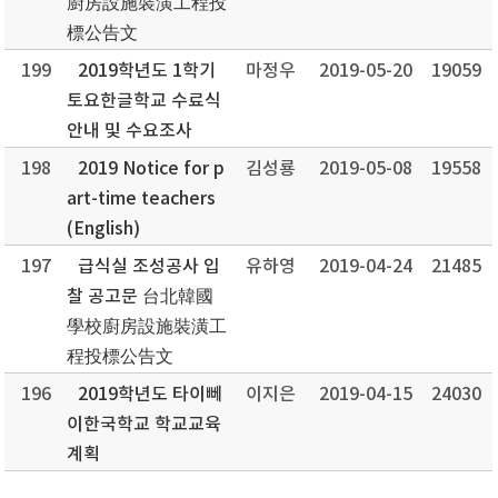
廚房設施裝潢工程投
標公告文
199
2019학년도 1학기
마정우
2019-05-20
19059
토요한글학교 수료식
안내 및 수요조사
198
2019 Notice for p
김성룡
2019-05-08
19558
art-time teachers
(English)
197
급식실 조성공사 입
유하영
2019-04-24
21485
찰 공고문 台北韓國
學校廚房設施裝潢工
程投標公告文
196
2019학년도 타이뻬
이지은
2019-04-15
24030
이한국학교 학교교육
계획