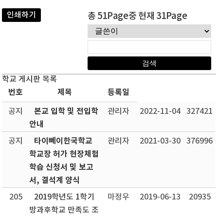
인쇄하기
총 51Page중 현재 31Page
학교 게시판 목록
번호
제목
등록일
본교 입학 및 전입학
공지
관리자
2022-11-04
327421
안내
타이뻬이한국학교
공지
관리자
2021-03-30
376996
학교장 허가 현장체험
학습 신청서 및 보고
서, 결석계 양식
205
2019학년도 1학기
마정우
2019-06-13
20935
방과후학교 만족도 조