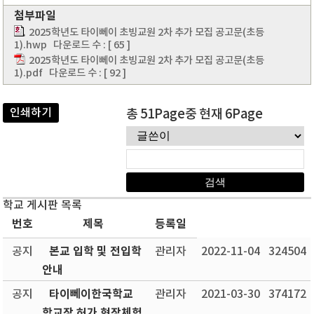
첨부파일
2025학년도 타이뻬이 초빙교원 2차 추가 모집 공고문(초등
1).hwp
다운로드 수 : [ 65 ]
2025학년도 타이뻬이 초빙교원 2차 추가 모집 공고문(초등
1).pdf
다운로드 수 : [ 92 ]
인쇄하기
총 51Page중 현재 6Page
학교 게시판 목록
번호
제목
등록일
본교 입학 및 전입학
공지
관리자
2022-11-04
324504
안내
타이뻬이한국학교
공지
관리자
2021-03-30
374172
학교장 허가 현장체험