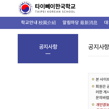
가
기
메
뉴
학교안내 校園介紹
알림마당 最新消息
대
공지사항
공지사
본 사이
회원은 
러한 게
문의바랍
개인정보