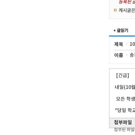
등록된 글
게시글은
제목
1
이름
송
[긴급]
내일(10
모든 학생
*당일 학
첨부파일
첨부된 파일