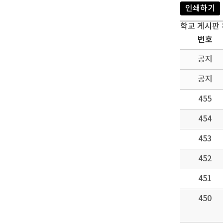
인쇄하기
학교 게시판
번호
공지
공지
455
454
453
452
451
450