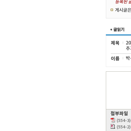
등록된 글
게시글은
제목
2
추
이름
박
첨부파일
(554-
(554-