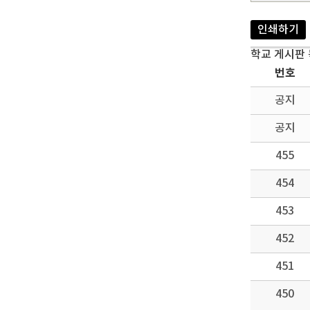
인쇄하기
학교 게시판
번호
공지
공지
455
454
453
452
451
450