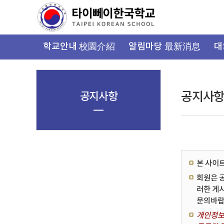
가
기
메
뉴
학교안내 校園介紹
알림마당 最新消息
대
공지사항
공지사
본 사이
회원은 
러한 게
문의바랍
개인정보