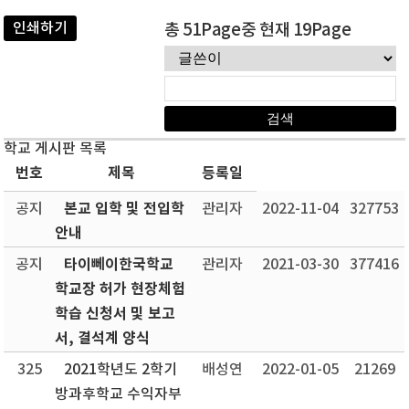
인쇄하기
총 51Page중 현재 19Page
학교 게시판 목록
번호
제목
등록일
본교 입학 및 전입학
공지
관리자
2022-11-04
327753
안내
타이뻬이한국학교
공지
관리자
2021-03-30
377416
학교장 허가 현장체험
학습 신청서 및 보고
서, 결석계 양식
325
2021학년도 2학기
배성연
2022-01-05
21269
방과후학교 수익자부