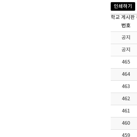
인쇄하기
학교 게시판
번호
공지
공지
465
464
463
462
461
460
459