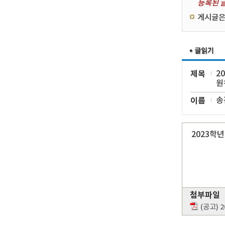
등록된 글
게시글은
제목
2
원
이름
송
2023학
첨부파일
(공고)