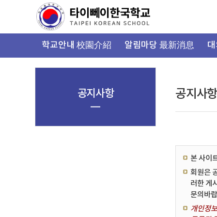
가
기
메
뉴
학교안내 校園介紹
알림마당 最新消息
대
공지사항
공지사
본 사이
회원은 
러한 게
문의바랍
개인정보