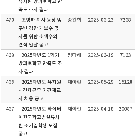
유치원 방과후학교 만
족도 조사 결과
470
조명하 의사 동상 및
송간희
2025-06-23
7268
주변 경관 개보수 공
사를 위한 소액수의
견적 입찰 공고
469
2025학년도 1학기
정다해
2025-06-19
7163
방과후학교 만족도 조
사 결과
468
2025학년도 유치원
채아린
2025-05-29
15128
시간제근무 기간제교
사 채용 공고
467
2025학년도 타이뻬
채아린
2025-04-18
20087
이한국학교병설유치
원 조기입학생 모집
공고