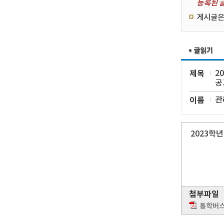
등록된 글
게시글은
제목
2
공
이름
관
2023학
첨부파일
통학버스 