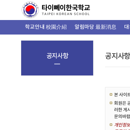
가
기
메
뉴
학교안내 校園介紹
알림마당 最新消息
대
공지사항
공지사
본 사이
회원은 
러한 게
문의바랍
개인정보