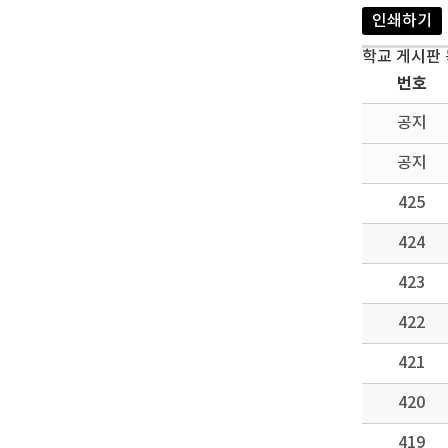
인쇄하기
학교 게시판
번호
공지
공지
425
424
423
422
421
420
419