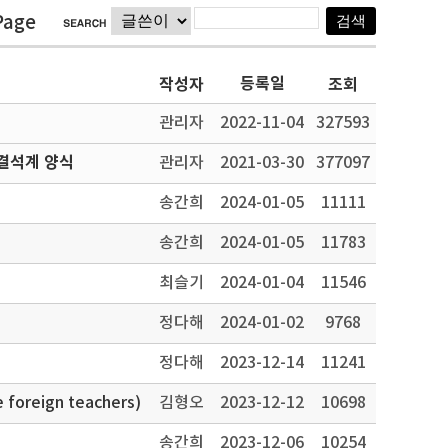
Page
등록일
작성자
조회
관리자
2022-11-04
327593
결석계 양식
관리자
2021-03-30
377097
송간희
2024-01-05
11111
송간희
2024-01-05
11783
최슬기
2024-01-04
11546
정다해
2024-01-02
9768
정다해
2023-12-14
11241
oreign teachers)
김형오
2023-12-12
10698
송간희
2023-12-06
10254