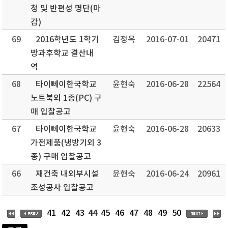
청 및 반편성 명단(마
감)
69
2016학년도 1학기
김정옥
2016-07-01
20471
방과후학교 결산내
역
68
타이뻬이한국학교
윤현숙
2016-06-28
22564
노트북외 1종(PC) 구
매 입찰공고
67
타이뻬이한국학교
윤현숙
2016-06-28
20633
가전제품(냉방기외 3
종) 구매 입찰공고
66
재건축 내외부시설
윤현숙
2016-06-24
20961
조성공사 입찰공고
44
41
42
43
45
46
47
48
49
50