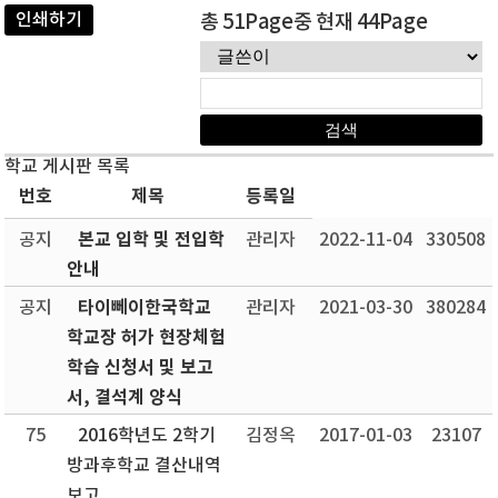
인쇄하기
총 51Page중 현재 44Page
학교 게시판 목록
번호
제목
등록일
본교 입학 및 전입학
공지
관리자
2022-11-04
330508
안내
타이뻬이한국학교
공지
관리자
2021-03-30
380284
학교장 허가 현장체험
학습 신청서 및 보고
서, 결석계 양식
75
2016학년도 2학기
김정옥
2017-01-03
23107
방과후학교 결산내역
보고