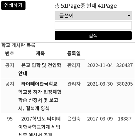
인쇄하기
총 51Page중 현재 42Page
학교 게시판 목록
번호
제목
등록일
본교 입학 및 전입학
공지
관리자
2022-11-04
330437
안내
타이뻬이한국학교
공지
관리자
2021-03-30
380205
학교장 허가 현장체험
학습 신청서 및 보고
서, 결석계 양식
95
2017학년도 타이뻬
윤현숙
2017-03-09
18887
이한국학교회계 세입
세출 예산서 공개