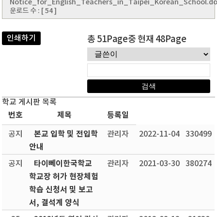
Notice_for_English_Teachers_in_Taipei_Korean_School.d
운로드 수 : [ 54 ]
인쇄하기
총 51Page중 현재 48Page
학교 게시판 목록
번호
제목
등록일
본교 입학 및 전입학
공지
관리자
2022-11-04
330499
안내
타이뻬이한국학교
공지
관리자
2021-03-30
380274
학교장 허가 현장체험
학습 신청서 및 보고
서, 결석계 양식