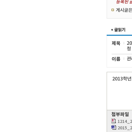
등록된 글
게시글은
제목
2
청
이름
관
2013학
첨부파일
1214
2015_