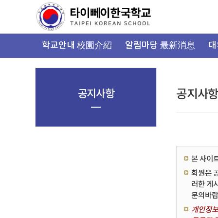
가
기
메
뉴
학교안내 校園介紹
알림마당 最新消息
대
공지사항
공지사
본 사이
회원은 
러한 게
문의바랍
개인정보