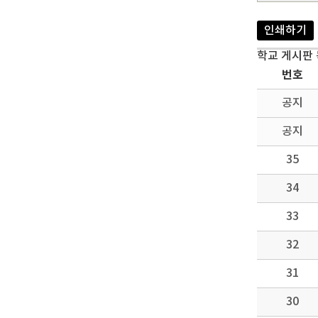
인쇄하기
학교 게시판
번호
공지
공지
35
34
33
32
31
30