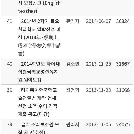
사 모집공고 (English
teacher)
41
2014년 2학기 토요
관리자
2014-06-07
26334
한글학교 입학신청 마
감 (2014年2學期土
曜韓字學校入學申請
書)
40
2014학년도 타이뻬
김소연
2013-11-25
31867
이한국학교병설유치
원 원아모집
39
타이뻬이한국학교
최명학
2013-11-23
21666
졸업앨범 제작 업체
선정 소액 수의 견적
제출 공고(마감)
38
급식 조리보조원 모
관리자
2013-11-05
24075
집 공고(수정)