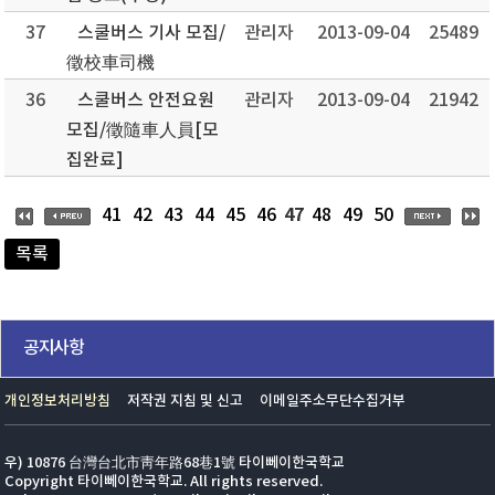
37
스쿨버스 기사 모집/
관리자
2013-09-04
25489
徵校車司機
36
스쿨버스 안전요원
관리자
2013-09-04
21942
모집/徵隨車人員[모
집완료]
47
41
42
43
44
45
46
48
49
50
목록
공지사항
개인정보처리방침
저작권 지침 및 신고
이메일주소무단수집거부
우) 10876 台灣台北市靑年路68巷1號 타이뻬이한국학교
Copyright 타이뻬이한국학교. All rights reserved.