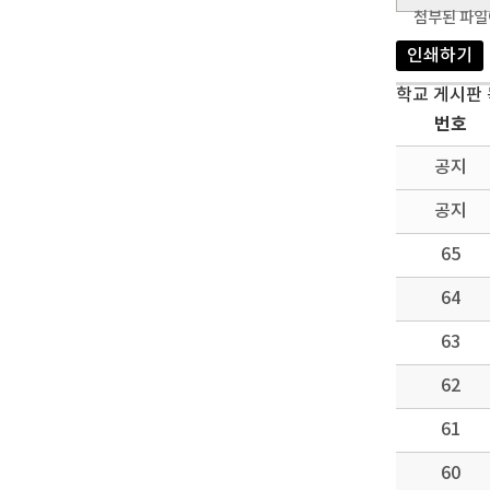
첨부된 파일
인쇄하기
학교 게시판
번호
공지
공지
65
64
63
62
61
60