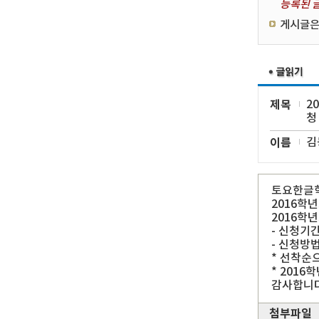
등록된 글
게시글은
제목
2
청
이름
김
토요한글학
2016학
2016학
- 신청기간 
- 신청방
* 선착순
* 201
감사합니다
첨부파일