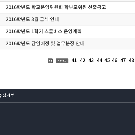
2016학년도 학교운영위원회 학부모위원 선출공고
2016학년도 3월 급식 안내
2016학년도 1학기 스쿨버스 운영계획
2016학년도 담임배정 및 업무분장 안내
45
41
42
43
44
46
47
48
수집거부