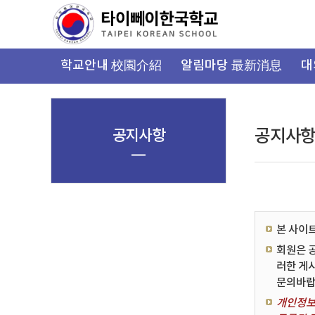
가
기
메
뉴
학교안내 校園介紹
알림마당 最新消息
대
공지사항
공지사
본 사이
회원은 
러한 게
문의바랍
개인정보