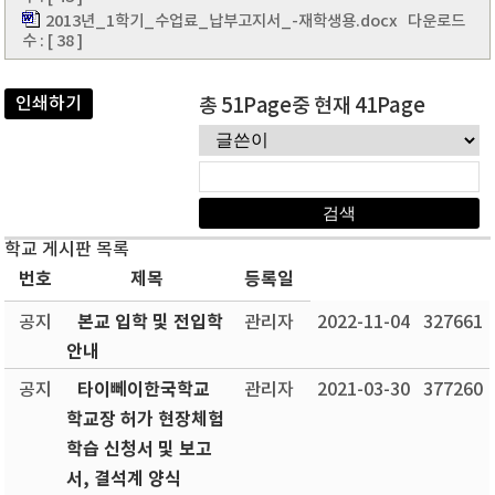
2013년_1학기_수업료_납부고지서_-재학생용.docx
다운로드
수 : [ 38 ]
인쇄하기
총 51Page중 현재 41Page
학교 게시판 목록
번호
제목
등록일
본교 입학 및 전입학
공지
관리자
2022-11-04
327661
안내
타이뻬이한국학교
공지
관리자
2021-03-30
377260
학교장 허가 현장체험
학습 신청서 및 보고
서, 결석계 양식