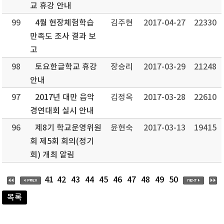
교 휴강 안내
99
4월 현장체험학습
김주현
2017-04-27
22330
만족도 조사 결과 보
고
98
토요한글학교 휴강
장승리
2017-03-29
21248
안내
97
2017년 대만 음악
김정옥
2017-03-28
22610
경연대회 실시 안내
96
제8기 학교운영위원
윤현숙
2017-03-13
19415
회 제5회 회의(정기
회) 개최 알림
41
42
43
44
45
46
47
48
49
50
목록