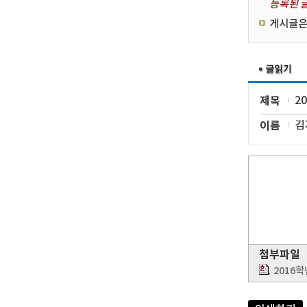
등록된 글
게시글은
제목
2
이름
김
첨부파일
2016