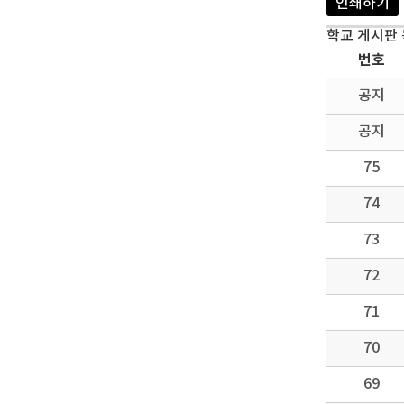
인쇄하기
학교 게시판
번호
공지
공지
75
74
73
72
71
70
69