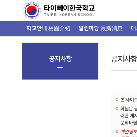
가
기
메
뉴
학교안내 校園介紹
알림마당 最新消息
대
공지사항
공지사
본 사이
회원은 
러한 게
문의바랍
개인정보