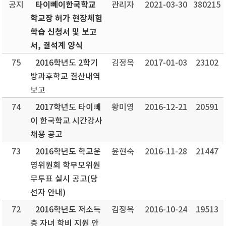
타이뻬이한국학교
공지
관리자
2021-03-30
380215
학교장 허가 현장체험
학습 신청서 및 보고
서, 결석계 양식
75
2016학년도 2학기
김정옥
2017-01-03
23102
방과후학교 결산내역
보고
74
2017학년도 타이뻬
황미영
2016-12-21
20591
이 한국학교 시간강사
채용 공고
73
2016학년도 학교운
윤현숙
2016-11-28
21447
영위원회 학부모위원
무투표 실시 공고(당
선자 안내)
72
2016학년도 저소득
김정옥
2016-10-24
19513
층 자녀 학비 지원 안