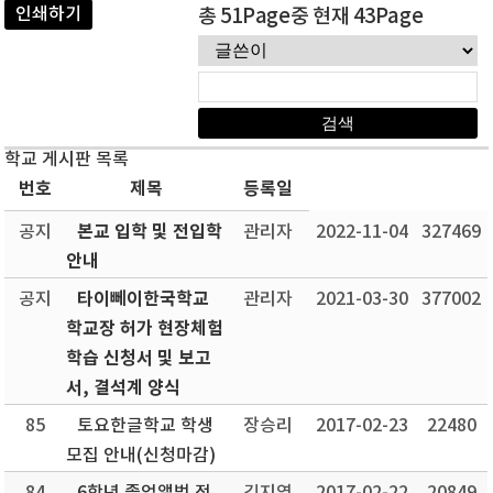
인쇄하기
총 51Page중 현재 43Page
학교 게시판 목록
번호
제목
등록일
본교 입학 및 전입학
공지
관리자
2022-11-04
327469
안내
타이뻬이한국학교
공지
관리자
2021-03-30
377002
학교장 허가 현장체험
학습 신청서 및 보고
서, 결석계 양식
85
토요한글학교 학생
장승리
2017-02-23
22480
모집 안내(신청마감)