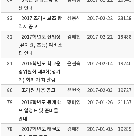
84
6학년 졸업앨범 정
김지영
2017-02-22
20849
산 안내
83
2017 조리사보조 합
심봉석
2017-02-22
23129
격자 공고
82
2017학년도 신입생
김혜진
2017-02-22
18488
(유치원, 초등) 예비소
집 안내
81
2016학년도 학교운
윤현숙
2017-02-14
19240
영위원회 제4회(정기
회) 회의 개최 알림
80
조리원 채용 공고
윤현숙
2017-02-03
19727
79
2016학년도 동계 캠
황미영
2017-01-26
21157
프 일정표 및 준비물
안내
78
2017학년도 태권도
김혜진
2017-01-05
19289