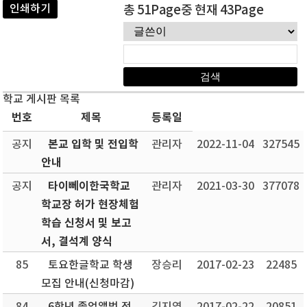
인쇄하기
총 51Page중 현재 43Page
학교 게시판 목록
번호
제목
등록일
본교 입학 및 전입학
공지
관리자
2022-11-04
327545
안내
타이뻬이한국학교
공지
관리자
2021-03-30
377078
학교장 허가 현장체험
학습 신청서 및 보고
서, 결석계 양식
85
토요한글학교 학생
장승리
2017-02-23
22485
모집 안내(신청마감)