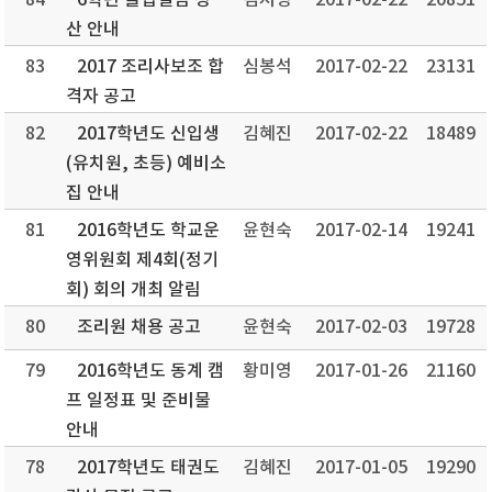
84
6학년 졸업앨범 정
김지영
2017-02-22
20851
산 안내
83
2017 조리사보조 합
심봉석
2017-02-22
23131
격자 공고
82
2017학년도 신입생
김혜진
2017-02-22
18489
(유치원, 초등) 예비소
집 안내
81
2016학년도 학교운
윤현숙
2017-02-14
19241
영위원회 제4회(정기
회) 회의 개최 알림
80
조리원 채용 공고
윤현숙
2017-02-03
19728
79
2016학년도 동계 캠
황미영
2017-01-26
21160
프 일정표 및 준비물
안내
78
2017학년도 태권도
김혜진
2017-01-05
19290