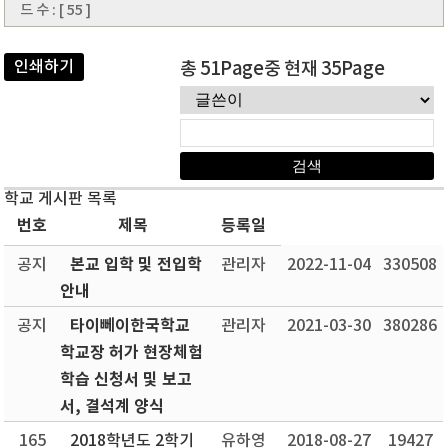
드 수 : [ 55 ]
인쇄하기
총 51Page중 현재 35Page
학교 게시판 목록
번호
제목
등록일
본교 입학 및 전입학
공지
관리자
2022-11-04
330508
안내
타이뻬이한국학교
공지
관리자
2021-03-30
380286
학교장 허가 현장체험
학습 신청서 및 보고
서, 결석계 양식
165
2018학년도 2학기
유하영
2018-08-27
19427