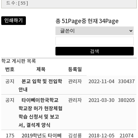
드 수 : [ 55 ]
인쇄하기
총 51Page중 현재 34Page
학교 게시판 목록
번호
제목
등록일
본교 입학 및 전입학
공지
관리자
2022-11-04
330437
안내
타이뻬이한국학교
공지
관리자
2021-03-30
380205
학교장 허가 현장체험
학습 신청서 및 보고
서, 결석계 양식
175
2019학년도 타이뻬
김성룡
2018-12-05
21074