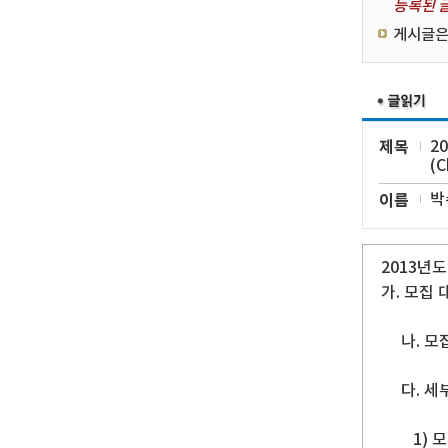
등록된 글
게시글은
제목
2
(C
이름
박
2013년
가. 모집 
나. 모집
다. 세부
1) 모집기