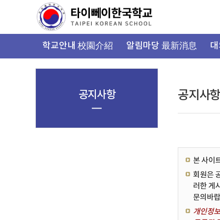
가
기
메
뉴
학교안내 校園介紹
알림마당 最新消息
대
공지사항
공지사
본 사이
회원은 
러한 게
문의바랍
개인정보