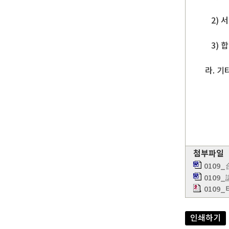
2) 서류 
3) 합격자
라. 기타
첨부파일
0109
0109
0109
인쇄하기