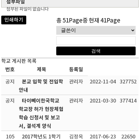
첨부파일
첨부된 파일이 없습니다
인쇄하기
총 51Page중 현재 41Page
학교 게시판 목록
번호
제목
등록일
본교 입학 및 전입학
공지
관리자
2022-11-04
327752
안내
타이뻬이한국학교
공지
관리자
2021-03-30
377414
학교장 허가 현장체험
학습 신청서 및 보고
서, 결석계 양식
105
2017학년도 1학기
김정옥
2017-06-23
22650