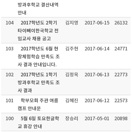
방과후학교 결산내역
안내
104
2017학년도 2학기
김지영
2017-06-15
26132
타이뻬이한국학교 전
임교사 채용 공고
103
2017학년도 6월 현
김주현
2017-06-14
24771
장체험학습 만족도 조
사 결과 안내입니다.
102
2017학년도 1학기
김정옥
2017-06-13
22773
방과후학교 만족도 조
사 결과
101
학부모회 주관 여름
김혜진
2017-06-12
22573
캠프 안내문
100
5월 6일 토요한글학
장승리
2017-05-01
20898
교 휴강 안내