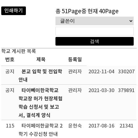
인쇄하기
총 51Page중 현재 40Page
학교 게시판 목록
번호
제목
등록일
본교 입학 및 전입학
공지
관리자
2022-11-04
330207
안내
타이뻬이한국학교
공지
관리자
2021-03-30
379891
학교장 허가 현장체험
학습 신청서 및 보고
서, 결석계 양식
115
타이페이한글학교 2
윤현숙
2017-08-16
21341
학기 수강신청 안내