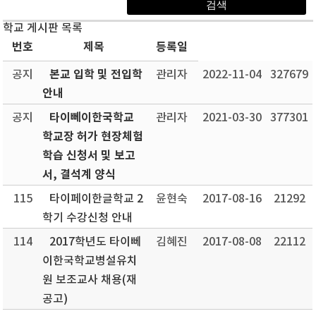
학교 게시판 목록
번호
제목
등록일
본교 입학 및 전입학
공지
관리자
2022-11-04
327679
안내
타이뻬이한국학교
공지
관리자
2021-03-30
377301
학교장 허가 현장체험
학습 신청서 및 보고
서, 결석계 양식
115
타이페이한글학교 2
윤현숙
2017-08-16
21292
학기 수강신청 안내
114
2017학년도 타이뻬
김혜진
2017-08-08
22112
이한국학교병설유치
원 보조교사 채용(재
공고)