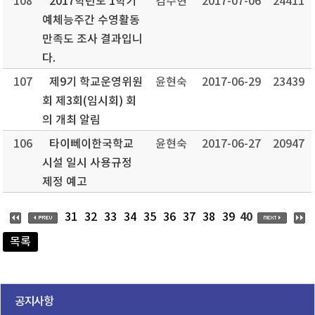
108
2017학년도 1학기
김주현
2017-07-06
24411
예체능주간 수영활동
만족도 조사 결과입니
다.
107
제9기 학교운영위원
윤현숙
2017-06-29
23439
회 제3회(임시회) 회
의 개최 알림
106
타이뻬이한국학교
윤현숙
2017-06-27
20947
시설 일시 사용규정
제정 예고
40
31
32
33
34
35
36
37
38
39
목록
공지사항