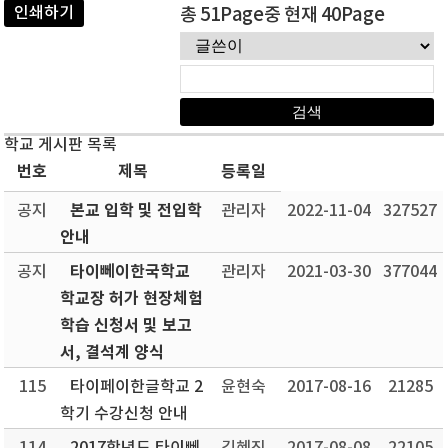
인쇄하기
총 51Page중 현재 40Page
학교 게시판 목록
번호
제목
등록일
본교 입학 및 전입학
공지
관리자
2022-11-04
327527
안내
타이뻬이한국학교
공지
관리자
2021-03-30
377044
학교장 허가 현장체험
학습 신청서 및 보고
서, 결석계 양식
115
타이페이한글학교 2
윤현숙
2017-08-16
21285
학기 수강신청 안내