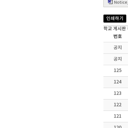
Notice
인쇄하기
학교 게시판
번호
공지
공지
125
124
123
122
121
120