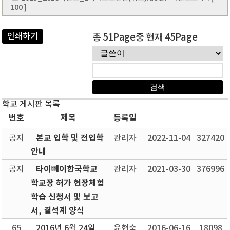
100 ]
인쇄하기
총 51Page중 현재 45Page
학교 게시판 목록
번호
제목
등록일
본교 입학 및 전입학
공지
관리자
2022-11-04
327420
안내
타이뻬이한국학교
공지
관리자
2021-03-30
376996
학교장 허가 현장체험
학습 신청서 및 보고
서, 결석계 양식
65
2016년 6월 24일
윤현숙
2016-06-16
18098