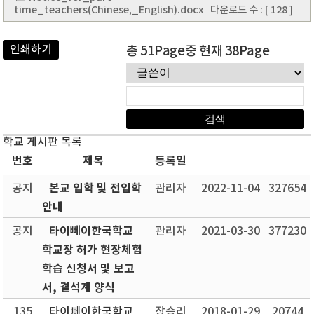
time_teachers(Chinese,_English).docx
다운로드 수 : [ 128 ]
인쇄하기
총 51Page중 현재 38Page
학교 게시판 목록
번호
제목
등록일
본교 입학 및 전입학
공지
관리자
2022-11-04
327654
안내
타이뻬이한국학교
공지
관리자
2021-03-30
377230
학교장 허가 현장체험
학습 신청서 및 보고
서, 결석계 양식
135
타이뻬이한국학교
장승리
2018-01-29
20744