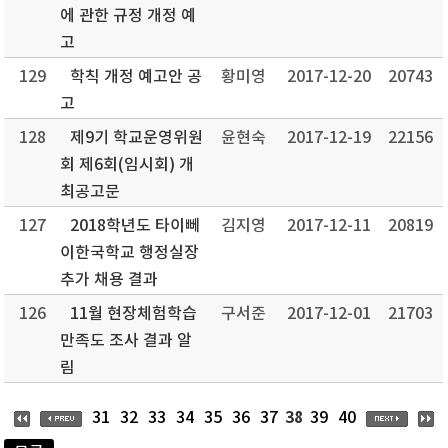
에 관한 규정 개정 예
고
129
학칙 개정 예고안 공
황미영
2017-12-20
20743
고
128
제9기 학교운영위원
윤현숙
2017-12-19
22156
회 제6회(임시회) 개
최공고문
127
2018학년도 타이뻬
김지영
2017-12-11
20819
이한국학교 행정실장
추가 채용 결과
126
11월 현장체험학습
구서준
2017-12-01
21703
만족도 조사 결과 알
림
38
31
32
33
34
35
36
37
39
40