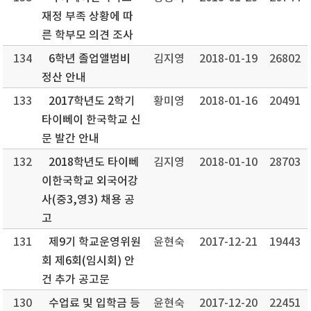
재정 부족 상황에 따
른 학부모 의견 조사
134
6학년 졸업앨범비
김지영
2018-01-19
26802
정산 안내
133
2017학년도 2학기
황미영
2018-01-16
20491
타이뻬이 한국학교 신
문 발간 안내
132
2018학년도 타이뻬
김지영
2018-01-10
28703
이한국학교 외국어강
사(중3,영3) 채용 공
고
131
제9기 학교운영위원
윤현숙
2017-12-21
19443
회 제6회(임시회) 안
건 추가 공고문
130
수업료 및 입학금 등
윤현숙
2017-12-20
22451