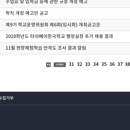
수업료 및 입학금 등에 관한 규정 개정 예고
학칙 개정 예고안 공고
제9기 학교운영위원회 제6회(임시회) 개최공고문
2018학년도 타이뻬이한국학교 행정실장 추가 채용 결과
11월 현장체험학습 만족도 조사 결과 알림
38
31
32
33
34
35
36
37
수집거부