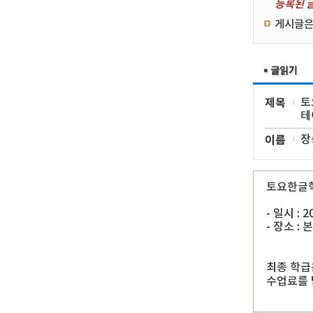
등록된 글
게시글은
제목
토
테
이름
장
토요한글학
- 일시 : 
- 장소 : 
최종 학급
수업료를 