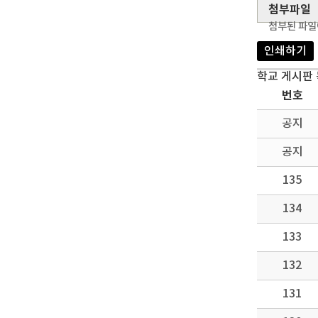
첨부파일
첨부된 파일
인쇄하기
학교 게시판
번호
공지
공지
135
134
133
132
131