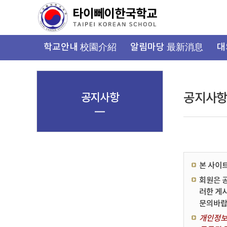
가
기
메
뉴
학교안내 校園介紹
알림마당 最新消息
대
공지사항
공지사
본 사이
회원은 
러한 게
문의바랍
개인정보