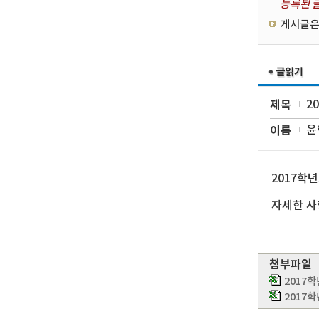
등록된 글
게시글은
제목
2
이름
윤
2017학
자세한 사
첨부파일
2017
2017