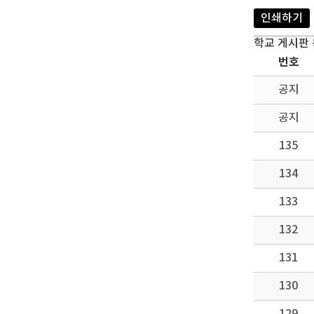
인쇄하기
학교 게시판
번호
공지
공지
135
134
133
132
131
130