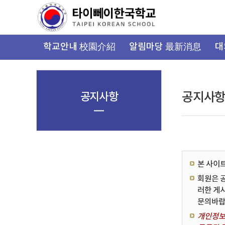
가
기
메
뉴
학교안내 校園介紹
알림마당 最新消息
대
공지사항
공지사
본 사이
회원은 
러한 게
문의바랍
개인정보