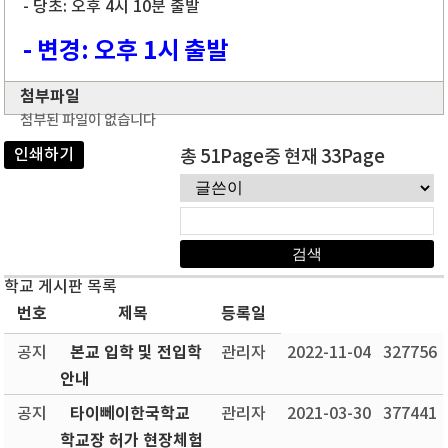
- 당초: 오후 4시 10분 출발
- 변경: 오후 1시 출발
첨부파일
첨부된 파일이 없습니다
인쇄하기
총 51Page중 현재 33Page
학교 게시판 목록
번호
제목
등록일
본교 입학 및 전입학
공지
관리자
2022-11-04
327756
안내
타이뻬이한국학교
공지
관리자
2021-03-30
377441
학교장 허가 현장체험