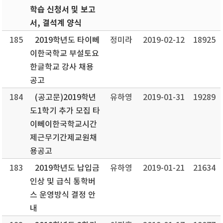
학습 신청서 및 보고
서, 결석계 양식
185
2019학년도 타이뻬
정미라
2019-02-12
18925
이한국학교 부설토요
한글학교 강사 채용
공고
184
(공고문)2019학년
유하영
2019-01-31
19289
도1학기 추가 모집 타
이뻬이한국학교시간
제근무기간제교원채
용공고
183
2019학년도 납입금
유하영
2019-01-21
21634
인상 및 급식 통학버
스 운영방식 결정 안
내