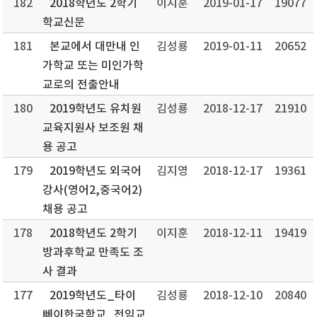
182
2018학년도 2학기
이지훈
2019-01-17
19077
학교신문
181
본교에서 대만내 인
김성룡
2019-01-11
20652
가학교 또는 미인가학
교로의 전출안내
180
2019학년도 유치원
김성룡
2018-12-17
21910
교육지원사 보조원 채
용 공고
179
2019학년도 외국어
김지영
2018-12-17
19361
강사(영어2,중국어2)
채용 공고
178
2018학년도 2학기
이지훈
2018-12-11
19419
방과후학교 만족도 조
사 결과
177
2019학년도_타이
김성룡
2018-12-10
20840
뻬이한국학교_전임교