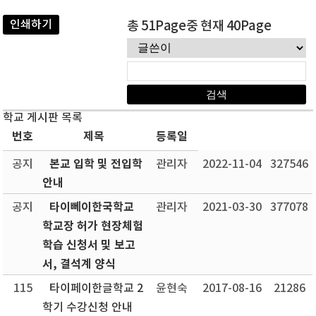
인쇄하기
총 51Page중 현재 40Page
학교 게시판 목록
번호
제목
등록일
본교 입학 및 전입학
공지
관리자
2022-11-04
327546
안내
타이뻬이한국학교
공지
관리자
2021-03-30
377078
학교장 허가 현장체험
학습 신청서 및 보고
서, 결석계 양식
115
타이페이한글학교 2
윤현숙
2017-08-16
21286
학기 수강신청 안내