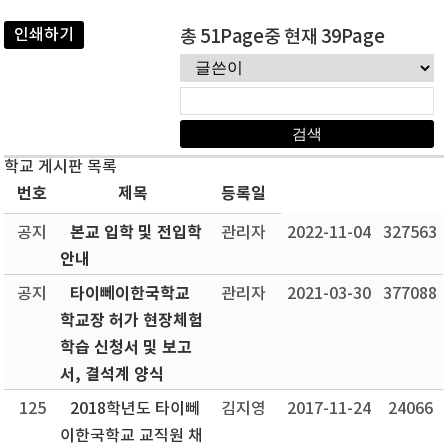
인쇄하기
총 51Page중 현재 39Page
학교 게시판 목록
번호
제목
등록일
본교 입학 및 전입학
공지
관리자
2022-11-04
327563
안내
타이뻬이한국학교
공지
관리자
2021-03-30
377088
학교장 허가 현장체험
학습 신청서 및 보고
서, 결석계 양식
125
2018학년도 타이뻬
김지영
2017-11-24
24066
이한국학교 교직원 채