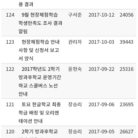
용 결과
124
9월 현장체험학습
구서준
2017-10-12
24056
학생만족도 조사 결과
알림
123
현장체험학습 안내
관리자
2017-10-03
39443
사항 및 신청서 보고
서 양식
122
2017학년도 2학기
윤현숙
2017-09-22
25316
방과후학교 운영기간
하교 스쿨버스 노선
안내
121
토요 한글학교 최종
장승리
2017-09-06
23695
학급 배정 및 오리엔
테이션 안내
120
2학기 방과후학교
장승리
2017-09-05
26627