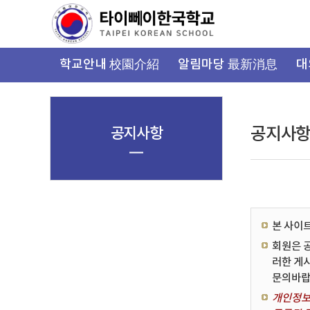
가
기
메
뉴
학교안내 校園介紹
알림마당 最新消息
대
공지사항
공지사
본 사이
회원은 
러한 게
문의바랍
개인정보