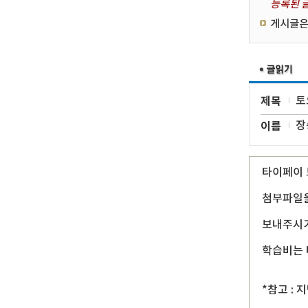
등록된 글
게시글은
제목
토
이름
장
타이페이 
첨부파일을
보내주시기
학습비는 
*참고 :