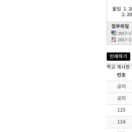
붙임 1. 
2. 20
첨부파일
2017
2017
인쇄하기
학교 게시판
번호
공지
공지
125
124