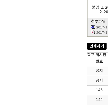
붙임 1. 
2. 20
첨부파일
2017
2017
인쇄하기
학교 게시판
번호
공지
공지
145
144