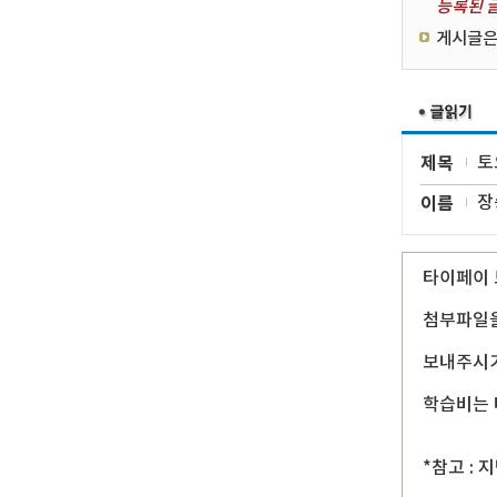
등록된 글
게시글은
제목
토
이름
장
타이페이 
첨부파일을
보내주시기
학습비는 
*참고 :