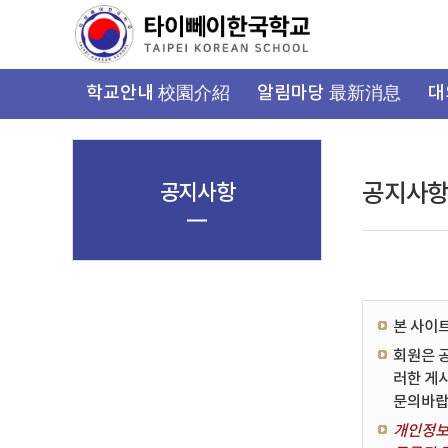
가
기
메
뉴
학교안내 校園介紹
알림마당 最新消息
대
공지사항
공지사
본 사이
회원은 
러한 게
문의바랍
개인정보