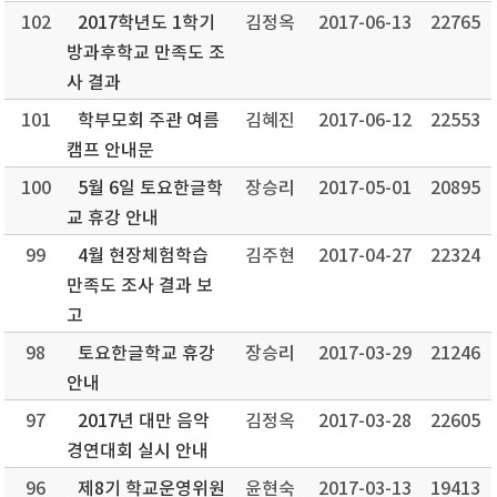
102
2017학년도 1학기
김정옥
2017-06-13
22765
방과후학교 만족도 조
사 결과
101
학부모회 주관 여름
김혜진
2017-06-12
22553
캠프 안내문
100
5월 6일 토요한글학
장승리
2017-05-01
20895
교 휴강 안내
99
4월 현장체험학습
김주현
2017-04-27
22324
만족도 조사 결과 보
고
98
토요한글학교 휴강
장승리
2017-03-29
21246
안내
97
2017년 대만 음악
김정옥
2017-03-28
22605
경연대회 실시 안내
96
제8기 학교운영위원
윤현숙
2017-03-13
19413