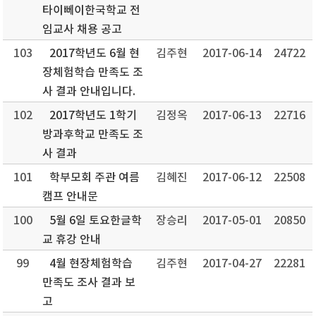
타이뻬이한국학교 전
임교사 채용 공고
103
2017학년도 6월 현
김주현
2017-06-14
24722
장체험학습 만족도 조
사 결과 안내입니다.
102
2017학년도 1학기
김정옥
2017-06-13
22716
방과후학교 만족도 조
사 결과
101
학부모회 주관 여름
김혜진
2017-06-12
22508
캠프 안내문
100
5월 6일 토요한글학
장승리
2017-05-01
20850
교 휴강 안내
99
4월 현장체험학습
김주현
2017-04-27
22281
만족도 조사 결과 보
고