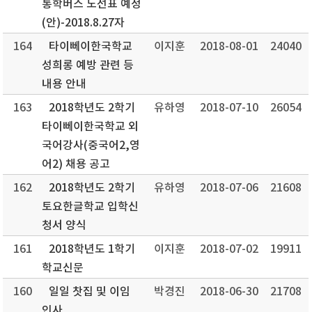
통학버스 노선표 예정
(안)-2018.8.27자
164
타이뻬이한국학교
이지훈
2018-08-01
24040
성희롱 예방 관련 등
내용 안내
163
2018학년도 2학기
유하영
2018-07-10
26054
타이뻬이한국학교 외
국어강사(중국어2,영
어2) 채용 공고
162
2018학년도 2학기
유하영
2018-07-06
21608
토요한글학교 입학신
청서 양식
161
2018학년도 1학기
이지훈
2018-07-02
19911
학교신문
160
일일 찻집 및 이임
박경진
2018-06-30
21708
인사