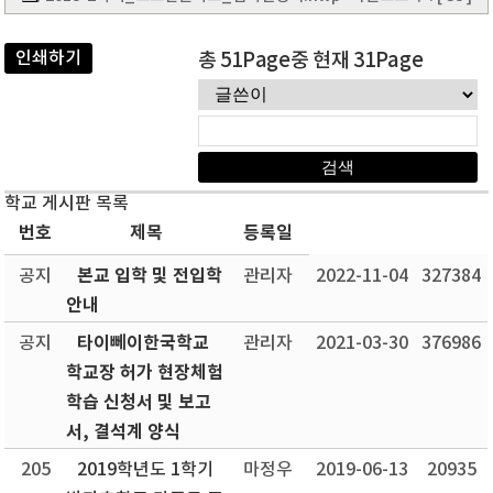
인쇄하기
총 51Page중 현재 31Page
학교 게시판 목록
번호
제목
등록일
본교 입학 및 전입학
공지
관리자
2022-11-04
327384
안내
타이뻬이한국학교
공지
관리자
2021-03-30
376986
학교장 허가 현장체험
학습 신청서 및 보고
서, 결석계 양식
205
2019학년도 1학기
마정우
2019-06-13
20935