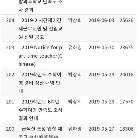
방과후학교 만족도 조
사 결과
204
2019-2 시간제기간
박상희
2019-06-03
25636
제근무교원 및 전임교
원 선발 공고
203
2019 Notice for p
유하영
2019-05-30
23675
art-time teacher(C
hinese)
202
2019학년도 수학여
박상희
2019-05-29
20016
행 경비 정산 내역 안
내
201
2019학년도 6학년
박상희
2019-05-29
17570
수학여행 만족도 조사
결과 안내
200
급식실 조성 입찰 재
유하영
2019-05-27
18306
공고 台北韓國學校