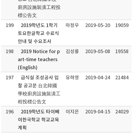
廚房設施裝潢工程投
標公告文
199
2019학년도 1학기
마정우
2019-05-20
19059
토요한글학교 수료식
안내 및 수요조사
198
2019 Notice for p
김성룡
2019-05-08
19558
art-time teachers
(English)
197
급식실 조성공사 입
유하영
2019-04-24
21484
찰 공고문 台北韓國
學校廚房設施裝潢工
程投標公告文
196
2019학년도 타이뻬
이지은
2019-04-15
24029
이한국학교 학교교육
계획