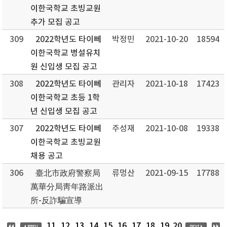
이한국학교 초빙교원
추가 모집 공고
309
2022학년도 타이뻬
박정민
2021-10-20
18594
이한국학교 병설유치
원 신입생 모집 공고
308
2022학년도 타이뻬
관리자
2021-10-18
17423
이한국학교 초등 1학
년 신입생 모집 공고
307
2022학년도 타이뻬
주성재
2021-10-08
19338
이한국학교 초빙교원
채용 공고
306
臺北市政府警察局
류멍산
2021-09-15
17788
萬華分局靑年路派出
所-反詐騙宣導
20
11
12
13
14
15
16
17
18
19