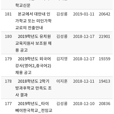
학교신문
181
본교에서 대만내 인
김성룡
2019-01-11
20642
가학교 또는 미인가학
교로의 전출안내
180
2019학년도 유치원
김성룡
2018-12-17
21901
교육지원사 보조원 채
용 공고
179
2019학년도 외국어
김지영
2018-12-17
19359
강사(영어2,중국어2)
채용 공고
178
2018학년도 2학기
이지훈
2018-12-11
19413
방과후학교 만족도 조
사 결과
177
2019학년도_타이
김성룡
2018-12-10
20836
뻬이한국학교_전임교