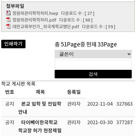
첨부파일
정원외관리학적처리.hwp
다운로드 수 : [ 27 ]
정원외관리학적처리.pdf
다운로드 수 : [ 68 ]
대만교육부인가_외국계학교명단.pdf
다운로드 수 : [ 59 ]
인쇄하기
총 51Page중 현재 33Page
학교 게시판 목록
번호
제목
등록일
본교 입학 및 전입학
공지
관리자
2022-11-04
327663
안내
타이뻬이한국학교
공지
관리자
2021-03-30
377287
학교장 허가 현장체험