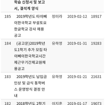
학습 신청서 및 보고
서, 결석계 양식
185
2019학년도 타이뻬
정미라
2019-02-12
18917
이한국학교 부설토요
한글학교 강사 채용
공고
184
(공고문)2019학년
유하영
2019-01-31
19283
도1학기 추가 모집 타
이뻬이한국학교시간
제근무기간제교원채
용공고
183
2019학년도 납입금
유하영
2019-01-21
21631
인상 및 급식 통학버
스 운영방식 결정 안
내
182
2018학년도 2학기
이지훈
2019-01-17
19073